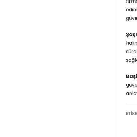
firm
edin
güve
Şaş
hali
süre
sağl
Baş
güve
anla
ETİK