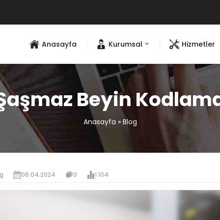
Anasayfa
Kurumsal
Hizmetler
Şaşmaz Beyin Kodlam
Anasayfa
»
Blog
og
06.04.2024
0
1.104