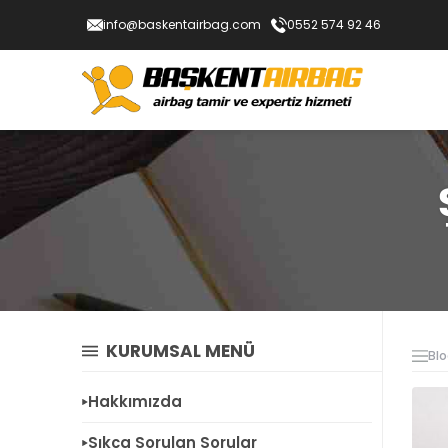
info@baskentairbag.com
0552 574 92 46
KURUMSAL MENÜ
Bl
Hakkımızda
Sıkça Sorulan Sorular