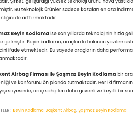
adır. Şirket, geliştirdiği yüksek teknoloji ürünü hava yastık
miştir. Bu teknolojik ürünler sadece kazaları en aza indi
nliğini de arttırmaktadır.
maz Beyin Kodlama
ise son yıllarda teknolojinin hızla g
ne gelmiştir. Beyin kodlama, araçlarda bulunan yazılım si
cini ifade etmektedir. Bu sayede araçların daha performans
anmaktadır.
kent Airbag Firması
ile
Şaşmaz Beyin Kodlama
bir ara
nliği ve konforunu ön planda tutmaktadır. Her iki firmanın
yışı sayesinde, araç sahipleri daha güvenli ve keyifli bir 
ETLER:
Beyin Kodlama
,
Başkent Airbag
,
Şaşmaz Beyin Kodlama