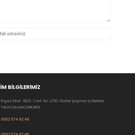
ŞİM BİLGİLERİMİZ
Ergazi Mah. 1802. Cad. No: 2/82 Otorite Şaşmaz İş Merkezi
Yenimahalle/ANKARA
0552 574 92 46
0552 574 92 46