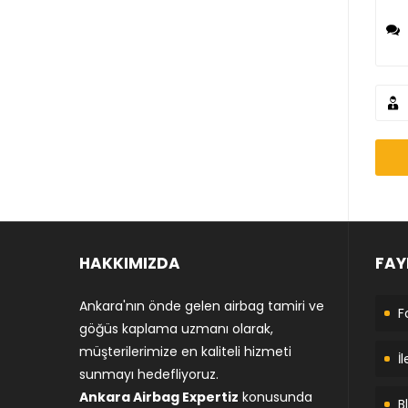
HAKKIMIZDA
FAY
Ankara'nın önde gelen airbag tamiri ve
F
göğüs kaplama uzmanı olarak,
müşterilerimize en kaliteli hizmeti
İ
sunmayı hedefliyoruz.
Ankara Airbag Expertiz
konusunda
B