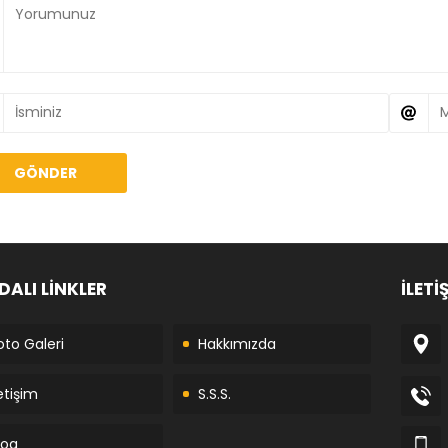
DALI LİNKLER
İLETİ
oto Galeri
Hakkımızda
letişim
S.S.S.
log