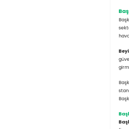
Baş
Başk
sekt
hava
Bey
güve
girm
Başk
stan
Başk
Baş
Baş