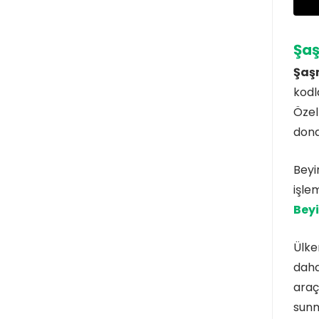
Şa
Şaş
kodl
Özel
dona
Beyi
işle
Bey
Ülke
daha
araç
sunm